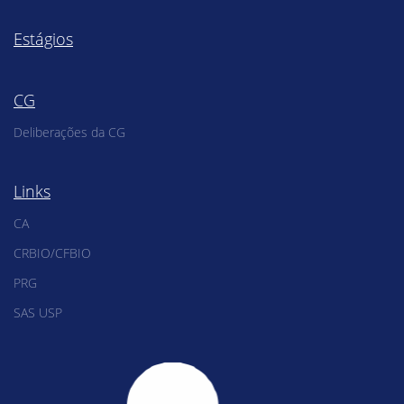
Estágios
CG
Deliberações da CG
Links
CA
CRBIO/CFBIO
PRG
SAS USP