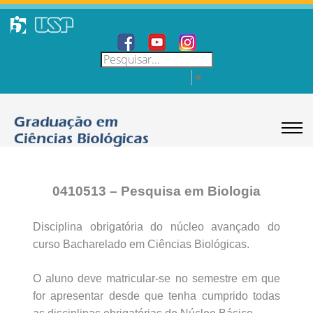
Select Language
▼
0410513 – Pesquisa em Biologia
Disciplina obrigatória do núcleo avançado do
curso Bacharelado em Ciências Biológicas.
O aluno deve matricular-se no semestre em que
for apresentar desde que tenha cumprido todas