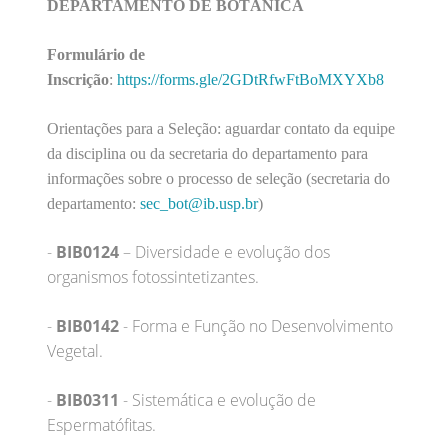
DE
PARTAMENTO DE BOTÂNICA
Formulário de
Inscrição
:
https://forms.gle/2GDtRfwFtBoMXYXb8
Orientações para a Seleção: aguardar contato da equipe
da disciplina ou da secretaria do departamento para
informações sobre o processo de seleção (secretaria do
departamento:
sec_bot@ib.usp.br
)
-
BIB0124
– Diversidade e evolução dos
organismos fotossintetizantes.
-
BIB0142
- Forma e Função no Desenvolvimento
Vegetal.
-
BIB0311
- Sistemática e evolução de
Espermatófitas.