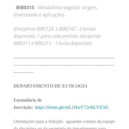
-
BIB0315
- Metabólitos vegetais: origem,
diversidade e aplicações.
(Disciplinas BIB0124, e BIB0142 - 2 bolsas
disponíveis, 1 para cada período; disciplinas
BIB0311 e BIB0315 - 1 bolsa disponível)
----------------------------------------------------------------------
----------------------------------------------------------------------
--------------
DEPARTAMENTO DE ECOLOGIA
Formulário de
Inscrição:
https://forms.gle/mL1HwF72e9tLVE5t5
Orientações para a Seleção: aguardar contato da equipe
da disciplina ou da secretaria do departamento para