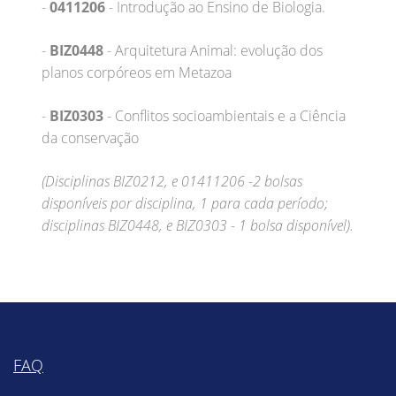
-
0411206
- Introdução ao Ensino de Biologia.
-
BIZ0448
- Arquitetura Animal: evolução dos
planos corpóreos em Metazoa
-
BIZ0303
- Conflitos socioambientais e a Ciência
da conservação
(Disciplinas BIZ0212, e 01411206 -2 bolsas
disponíveis por disciplina, 1 para cada período;
disciplinas BIZ0448, e BIZ0303 - 1 bolsa disponível).
FAQ